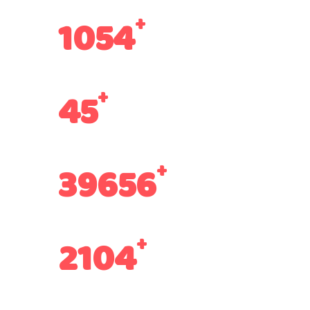
1054
Dzieci uczęszczało do przedszkola
45
pedagogów i opiekunów w historii przedszkola
39656
godzin lekcyjnych od powstania przedszkola
2104
zadowolonych rodziców i opiekunów